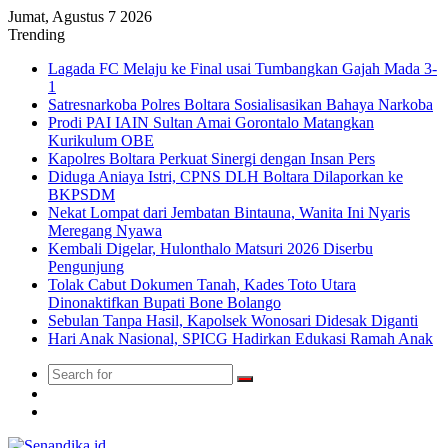
Jumat, Agustus 7 2026
Trending
Lagada FC Melaju ke Final usai Tumbangkan Gajah Mada 3-
1
Satresnarkoba Polres Boltara Sosialisasikan Bahaya Narkoba
Prodi PAI IAIN Sultan Amai Gorontalo Matangkan
Kurikulum OBE
Kapolres Boltara Perkuat Sinergi dengan Insan Pers
Diduga Aniaya Istri, CPNS DLH Boltara Dilaporkan ke
BKPSDM
Nekat Lompat dari Jembatan Bintauna, Wanita Ini Nyaris
Meregang Nyawa
Kembali Digelar, Hulonthalo Matsuri 2026 Diserbu
Pengunjung
Tolak Cabut Dokumen Tanah, Kades Toto Utara
Dinonaktifkan Bupati Bone Bolango
Sebulan Tanpa Hasil, Kapolsek Wonosari Didesak Diganti
Hari Anak Nasional, SPICG Hadirkan Edukasi Ramah Anak
Search
Switch
for
skin
TikTok