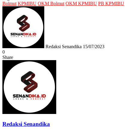
Bolmut
KPMIBU
OKM Bolmut
OKM KPMIBU
PB KPMIBU
Send
an
email
Redaksi Senandika
15/07/2023
0
Share
Facebook
Twitter
Messenger
Messenger
WhatsApp
Telegram
Redaksi Senandika