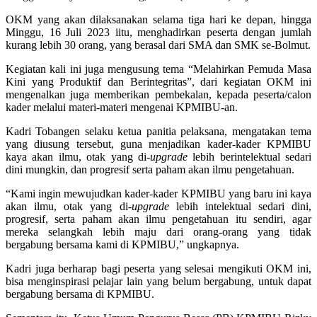
OKM yang akan dilaksanakan selama tiga hari ke depan, hingga
Minggu, 16 Juli 2023 iitu, menghadirkan peserta dengan jumlah
kurang lebih 30 orang, yang berasal dari SMA dan SMK se-Bolmut.
Kegiatan kali ini juga mengusung tema “Melahirkan Pemuda Masa
Kini yang Produktif dan Berintegritas”, dari kegiatan OKM ini
mengenalkan juga memberikan pembekalan, kepada peserta/calon
kader melalui materi-materi mengenai KPMIBU-an.
Kadri Tobangen selaku ketua panitia pelaksana, mengatakan tema
yang diusung tersebut, guna menjadikan kader-kader KPMIBU
kaya akan ilmu, otak yang di-
upgrade
lebih berintelektual sedari
dini mungkin, dan progresif serta paham akan ilmu pengetahuan.
“Kami ingin mewujudkan kader-kader KPMIBU yang baru ini kaya
akan ilmu, otak yang di-
upgrade
lebih intelektual sedari dini,
progresif, serta paham akan ilmu pengetahuan itu sendiri, agar
mereka selangkah lebih maju dari orang-orang yang tidak
bergabung bersama kami di KPMIBU,” ungkapnya.
Kadri juga berharap bagi peserta yang selesai mengikuti OKM ini,
bisa menginspirasi pelajar lain yang belum bergabung, untuk dapat
bergabung bersama di KPMIBU.