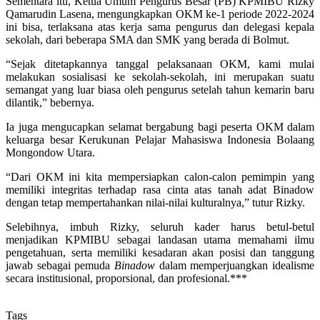
Sementara itu, Ketua Umum Pengurus Besar (PB) KPMIBU Rizky
Qamarudin Lasena, mengungkapkan OKM ke-1 periode 2022-2024
ini bisa, terlaksana atas kerja sama pengurus dan delegasi kepala
sekolah, dari beberapa SMA dan SMK yang berada di Bolmut.
“Sejak ditetapkannya tanggal pelaksanaan OKM, kami mulai
melakukan sosialisasi ke sekolah-sekolah, ini merupakan suatu
semangat yang luar biasa oleh pengurus setelah tahun kemarin baru
dilantik,” bebernya.
Ia juga mengucapkan selamat bergabung bagi peserta OKM dalam
keluarga besar Kerukunan Pelajar Mahasiswa Indonesia Bolaang
Mongondow Utara.
“Dari OKM ini kita mempersiapkan calon-calon pemimpin yang
memiliki integritas terhadap rasa cinta atas tanah adat Binadow
dengan tetap mempertahankan nilai-nilai kulturalnya,” tutur Rizky.
Selebihnya, imbuh Rizky, seluruh kader harus betul-betul
menjadikan KPMIBU sebagai landasan utama memahami ilmu
pengetahuan, serta memiliki kesadaran akan posisi dan tanggung
jawab sebagai pemuda
Binadow
dalam memperjuangkan idealisme
secara institusional, proporsional, dan profesional.***
Tags