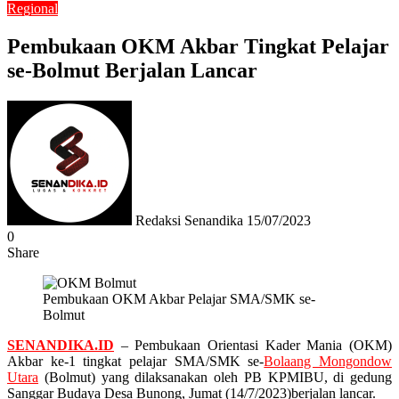
Regional
Pembukaan OKM Akbar Tingkat Pelajar
se-Bolmut Berjalan Lancar
Send
an
email
Redaksi Senandika
15/07/2023
0
Share
Facebook
Twitter
Messenger
Messenger
WhatsApp
Telegram
Pembukaan OKM Akbar Pelajar SMA/SMK se-
Bolmut
SENANDIKA.ID
– Pembukaan Orientasi Kader Mania (OKM)
Akbar ke-1 tingkat pelajar SMA/SMK se-
Bolaang Mongondow
Utara
(Bolmut) yang dilaksanakan oleh PB KPMIBU, di gedung
Sanggar Budaya Desa Bunong, Jumat (14/7/2023)berjalan lancar.