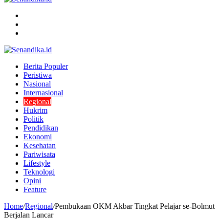
Menu
Search
for
Switch
skin
Berita Populer
Peristiwa
Nasional
Internasional
Regional
Hukrim
Politik
Pendidikan
Ekonomi
Kesehatan
Pariwisata
Lifestyle
Teknologi
Opini
Feature
Home
/
Regional
/
Pembukaan OKM Akbar Tingkat Pelajar se-Bolmut
Berjalan Lancar