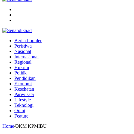
Menu
Search
for
Switch
skin
Berita Populer
Peristiwa
Nasional
Internasional
Regional
Hukrim
Politik
Pendidikan
Ekonomi
Kesehatan
Pariwisata
Lifestyle
Teknologi
Opini
Feature
Home
/
OKM KPMIBU