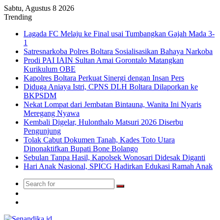
Sabtu, Agustus 8 2026
Trending
Lagada FC Melaju ke Final usai Tumbangkan Gajah Mada 3-
1
Satresnarkoba Polres Boltara Sosialisasikan Bahaya Narkoba
Prodi PAI IAIN Sultan Amai Gorontalo Matangkan
Kurikulum OBE
Kapolres Boltara Perkuat Sinergi dengan Insan Pers
Diduga Aniaya Istri, CPNS DLH Boltara Dilaporkan ke
BKPSDM
Nekat Lompat dari Jembatan Bintauna, Wanita Ini Nyaris
Meregang Nyawa
Kembali Digelar, Hulonthalo Matsuri 2026 Diserbu
Pengunjung
Tolak Cabut Dokumen Tanah, Kades Toto Utara
Dinonaktifkan Bupati Bone Bolango
Sebulan Tanpa Hasil, Kapolsek Wonosari Didesak Diganti
Hari Anak Nasional, SPICG Hadirkan Edukasi Ramah Anak
Search
Switch
for
skin
TikTok