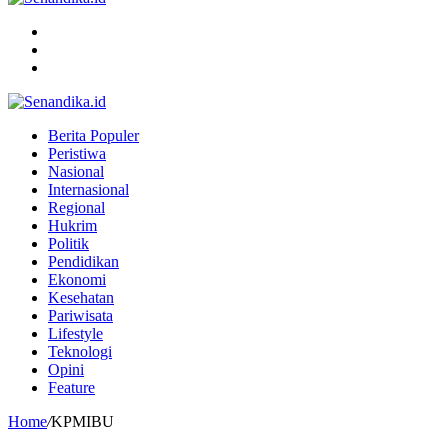
Menu
Search
for
Switch
skin
Berita Populer
Peristiwa
Nasional
Internasional
Regional
Hukrim
Politik
Pendidikan
Ekonomi
Kesehatan
Pariwisata
Lifestyle
Teknologi
Opini
Feature
Home
/
KPMIBU