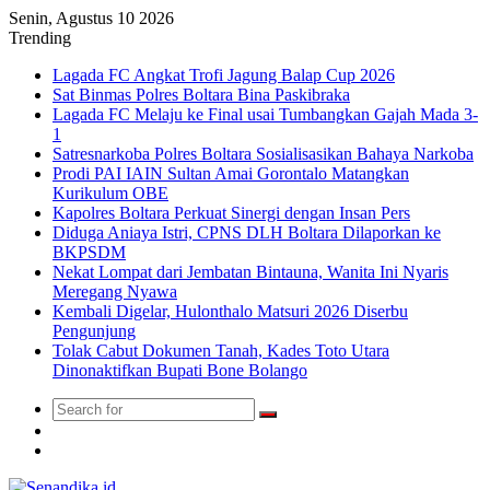
Senin, Agustus 10 2026
Trending
Lagada FC Angkat Trofi Jagung Balap Cup 2026
Sat Binmas Polres Boltara Bina Paskibraka
Lagada FC Melaju ke Final usai Tumbangkan Gajah Mada 3-
1
Satresnarkoba Polres Boltara Sosialisasikan Bahaya Narkoba
Prodi PAI IAIN Sultan Amai Gorontalo Matangkan
Kurikulum OBE
Kapolres Boltara Perkuat Sinergi dengan Insan Pers
Diduga Aniaya Istri, CPNS DLH Boltara Dilaporkan ke
BKPSDM
Nekat Lompat dari Jembatan Bintauna, Wanita Ini Nyaris
Meregang Nyawa
Kembali Digelar, Hulonthalo Matsuri 2026 Diserbu
Pengunjung
Tolak Cabut Dokumen Tanah, Kades Toto Utara
Dinonaktifkan Bupati Bone Bolango
Search
Switch
for
skin
TikTok