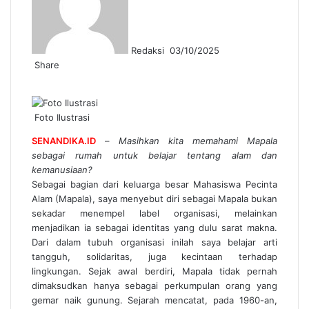
Redaksi
03/10/2025
Share
Facebook
Twitter
Messenger
Messenger
WhatsApp
Telegram
Foto Ilustrasi
SENANDIKA.ID
–
Masihkan kita memahami Mapala
sebagai rumah untuk belajar tentang alam dan
kemanusiaan?
Sebagai bagian dari keluarga besar Mahasiswa Pecinta
Alam (Mapala), saya menyebut diri sebagai Mapala bukan
sekadar menempel label organisasi, melainkan
menjadikan ia sebagai identitas yang dulu sarat makna.
Dari dalam tubuh organisasi inilah saya belajar arti
tangguh, solidaritas, juga kecintaan terhadap
lingkungan. Sejak awal berdiri, Mapala tidak pernah
dimaksudkan hanya sebagai perkumpulan orang yang
gemar naik gunung. Sejarah mencatat, pada 1960-an,