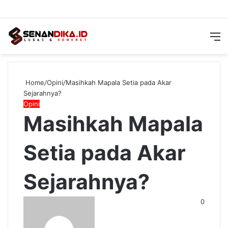
Switch
Searc
M
skin
for
Home
/
Opini
/
Masihkah Mapala Setia pada Akar
Sejarahnya?
Opini
Masihkah Mapala
Setia pada Akar
Sejarahnya?
Send
0
an
email