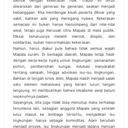
identik dengan kekerasan fisik. Tradisi ini terus
diwariskan dari generasi ke generasi, seakan menjadi
kebanggaan. Kita mendengar kisah peserta diksar yang
sakit, bahkan ada yang meregang nyawa. Kekerasan
semacam ini bukan hanya menyimpang dari nilai-nilai
awal, tetapi juga merusak citra Mapala di mata publik.
Diksar seharusnya melatih mental, disiplin, dan
solidaritas, bukan menormalisasi kekerasan.
Namun, harus diakui pula bahwa tidak semua wajah
Mapala suram. Di berbagai daerah, Mapala tetap hadir
dengan kerja-kerja nyata untuk lingkungan: penanaman
pohon, pembersihan sungai, edukasi masyarakat
tentang sampah, hingga advokasi isu-isu lingkungan.
Bahkan di tengah krisis iklim, Mapala masih menjadi salah
satu elemen mahasiswa yang berani turun tangan
langsung. Ini membuktikan bahwa idealisme awal belum
sepenuhnya padam.
Sayangnya, kita juga tidak bisa menutup mata terhadap
fenomena lain, sebagian anggota Mapala yang setelah
lulus masuk ke lembaga tertentu, menjadikan isu
lingkungan hanya sebagai komoditas. Alam berubah
menjadi proyek, isu lingkungan menjadi ladang mencari