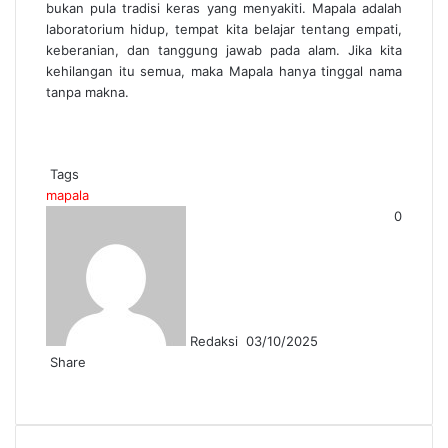
bukan pula tradisi keras yang menyakiti. Mapala adalah
laboratorium hidup, tempat kita belajar tentang empati,
keberanian, dan tanggung jawab pada alam. Jika kita
kehilangan itu semua, maka Mapala hanya tinggal nama
tanpa makna.
Tags
mapala
Send
0
an
email
Redaksi
03/10/2025
Share
Facebook
Twitter
Messenger
Messenger
WhatsApp
Telegram