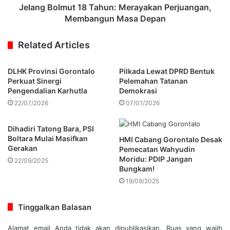
Jelang Bolmut 18 Tahun: Merayakan Perjuangan,
Membangun Masa Depan
Related Articles
DLHK Provinsi Gorontalo
Pilkada Lewat DPRD Bentuk
Perkuat Sinergi
Pelemahan Tatanan
Pengendalian Karhutla
Demokrasi
22/07/2026
07/01/2026
Dihadiri Tatong Bara, PSI
Boltara Mulai Masifkan
HMI Cabang Gorontalo Desak
Gerakan
Pemecatan Wahyudin
Moridu: PDIP Jangan
22/09/2025
Bungkam!
19/09/2025
Tinggalkan Balasan
Alamat email Anda tidak akan dipublikasikan.
Ruas yang wajib