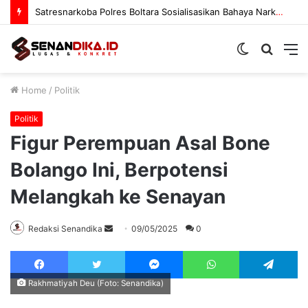
Prodi PAI IAIN Sultan Amai Gorontalo Matangkan Kurikulum OBE
Switch
Searc
M
skin
for
Home
/
Politik
Politik
Figur Perempuan Asal Bone
Bolango Ini, Berpotensi
Melangkah ke Senayan
Send
Redaksi Senandika
09/05/2025
0
an
Facebook
Twitter
Messenger
WhatsApp
Te
email
Rakhmatiyah Deu (Foto: Senandika)