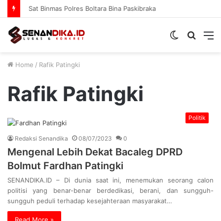
Sat Binmas Polres Boltara Bina Paskibraka
Switch
Searc
M
skin
for
Home
/
Rafik Patingki
Rafik Patingki
Politik
Redaksi Senandika
08/07/2023
0
Mengenal Lebih Dekat Bacaleg DPRD
Bolmut Fardhan Patingki
SENANDIKA.ID – Di dunia saat ini, menemukan seorang calon
politisi yang benar-benar berdedikasi, berani, dan sungguh-
sungguh peduli terhadap kesejahteraan masyarakat…
Read More »