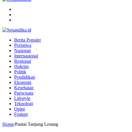
Menu
Search
for
Switch
skin
Berita Populer
Peristiwa
Nasional
Internasional
Regional
Hukrim
Politik
Pendidikan
Ekonomi
Kesehatan
Pariwisata
Lifestyle
Teknologi
Opini
Feature
Home
/
Pantai Tanjung Lesung