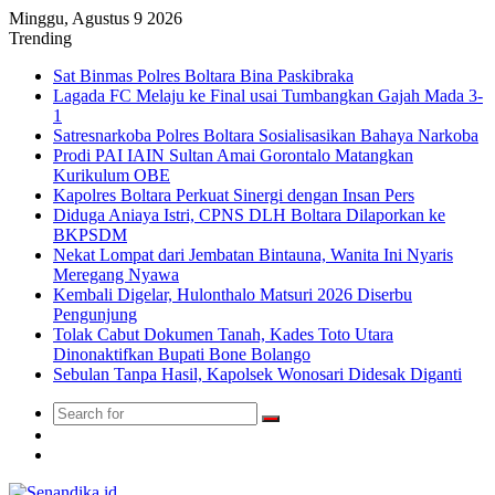
Minggu, Agustus 9 2026
Trending
Sat Binmas Polres Boltara Bina Paskibraka
Lagada FC Melaju ke Final usai Tumbangkan Gajah Mada 3-
1
Satresnarkoba Polres Boltara Sosialisasikan Bahaya Narkoba
Prodi PAI IAIN Sultan Amai Gorontalo Matangkan
Kurikulum OBE
Kapolres Boltara Perkuat Sinergi dengan Insan Pers
Diduga Aniaya Istri, CPNS DLH Boltara Dilaporkan ke
BKPSDM
Nekat Lompat dari Jembatan Bintauna, Wanita Ini Nyaris
Meregang Nyawa
Kembali Digelar, Hulonthalo Matsuri 2026 Diserbu
Pengunjung
Tolak Cabut Dokumen Tanah, Kades Toto Utara
Dinonaktifkan Bupati Bone Bolango
Sebulan Tanpa Hasil, Kapolsek Wonosari Didesak Diganti
Search
Switch
for
skin
TikTok