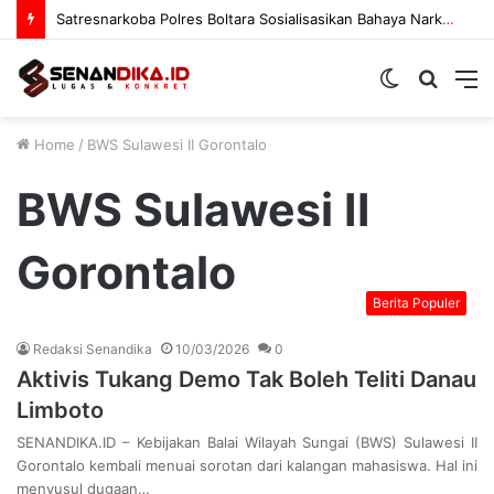
Satresnarkoba Polres Boltara Sosialisasikan Bahaya Narkoba
Switch
Searc
M
skin
for
Home
/
BWS Sulawesi II Gorontalo
BWS Sulawesi II
Gorontalo
Berita Populer
Redaksi Senandika
10/03/2026
0
Aktivis Tukang Demo Tak Boleh Teliti Danau
Limboto
SENANDIKA.ID – Kebijakan Balai Wilayah Sungai (BWS) Sulawesi II
Gorontalo kembali menuai sorotan dari kalangan mahasiswa. Hal ini
menyusul dugaan…