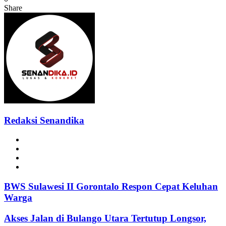
Share
Facebook
Twitter
Messenger
Messenger
WhatsApp
Telegram
Redaksi Senandika
Website
Facebook
Instagram
TikTok
BWS Sulawesi II Gorontalo Respon Cepat Keluhan
Warga
Akses Jalan di Bulango Utara Tertutup Longsor,