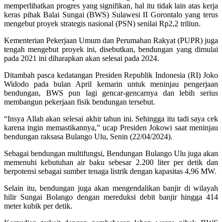
memperlihatkan progres yang signifikan, hal itu tidak lain atas kerja
keras pihak Balai Sungai (BWS) Sulawesi II Gorontalo yang terus
mengebut proyek strategis nasional (PSN) senilai Rp2,2 triliun.
Kementerian Pekerjaan Umum dan Perumahan Rakyat (PUPR) juga
tengah mengebut proyek ini, disebutkan, bendungan yang dimulai
pada 2021 ini diharapkan akan selesai pada 2024.
Ditambah pasca kedatangan Presiden Republik Indonesia (RI) Joko
Widodo pada bulan April kemarin untuk meninjau pengerjaan
bendungan, BWS pun lagi gencar-gencarnya dan lebih serius
membangun pekerjaan fisik bendungan tersebut.
“Insya Allah akan selesai akhir tahun ini. Sehingga itu tadi saya cek
karena ingin memastikannya,” ucap Presiden Jokowi saat meninjau
bendungan raksasa Bulango Ulu, Senin (22/04/2024).
Sebagai bendungan multifungsi, Bendungan Bulango Ulu juga akan
memenuhi kebutuhan air baku sebesar 2.200 liter per detik dan
berpotensi sebagai sumber tenaga listrik dengan kapasitas 4,96 MW.
Selain itu, bendungan juga akan mengendalikan banjir di wilayah
hilir Sungai Bolango dengan mereduksi debit banjir hingga 414
meter kubik per detik.