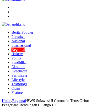
Menu
Search
for
Switch
skin
Berita Populer
Peristiwa
Nasional
Internasional
Regional
Hukrim
Politik
Pendidikan
Ekonomi
Kesehatan
Pariwisata
Lifestyle
Teknologi
Opini
Feature
Home
/
Regional
/
BWS Sulawesi II Gorontalo Terus Gebut
Pengerjaan Bendungan Bulango Ulu