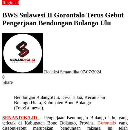
Regional
BWS Sulawesi II Gorontalo Terus Gebut
Pengerjaan Bendungan Bulango Ulu
Send
an
email
Redaksi Senandika
07/07/2024
0
Share
Facebook
Twitter
Messenger
Messenger
WhatsApp
Telegram
Bendungan BulangoUlu, Desa Tuloa, Kecamatan
Bulango Utara, Kabupaten Bone Bolango
(Foto:Istimewa).
SENANDIKA.ID
– Pengerjaan Bendungan Bulango Ulu, yang
terletak di Kabupaten Bone Bolango, Provinsi
Gorontalo
yang
disebut-sebut merupakan bendungan raksasa ini telah