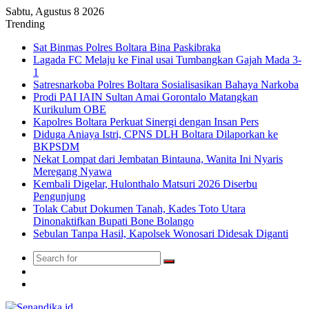
Sabtu, Agustus 8 2026
Trending
Sat Binmas Polres Boltara Bina Paskibraka
Lagada FC Melaju ke Final usai Tumbangkan Gajah Mada 3-
1
Satresnarkoba Polres Boltara Sosialisasikan Bahaya Narkoba
Prodi PAI IAIN Sultan Amai Gorontalo Matangkan
Kurikulum OBE
Kapolres Boltara Perkuat Sinergi dengan Insan Pers
Diduga Aniaya Istri, CPNS DLH Boltara Dilaporkan ke
BKPSDM
Nekat Lompat dari Jembatan Bintauna, Wanita Ini Nyaris
Meregang Nyawa
Kembali Digelar, Hulonthalo Matsuri 2026 Diserbu
Pengunjung
Tolak Cabut Dokumen Tanah, Kades Toto Utara
Dinonaktifkan Bupati Bone Bolango
Sebulan Tanpa Hasil, Kapolsek Wonosari Didesak Diganti
Search
Switch
for
skin
TikTok