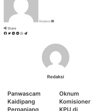
email
Redaksi
Share
Facebook
Twitter
Messenger
Messenger
WhatsApp
Telegram
Redaksi
Panwascam
Oknum
Kaidipang
Komisioner
Perpanjang
KPU di