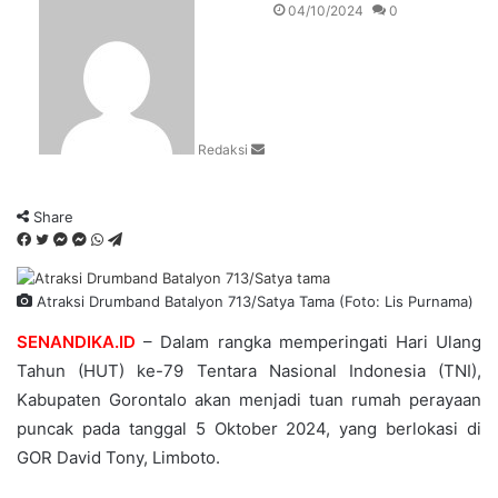
Send
04/10/2024
0
an
email
Redaksi
Share
Facebook
Twitter
Messenger
Messenger
WhatsApp
Telegram
Atraksi Drumband Batalyon 713/Satya Tama (Foto: Lis Purnama)
SENANDIKA.ID
– Dalam rangka memperingati Hari Ulang
Tahun (HUT) ke-79 Tentara Nasional Indonesia (TNI),
Kabupaten Gorontalo akan menjadi tuan rumah perayaan
puncak pada tanggal 5 Oktober 2024, yang berlokasi di
GOR David Tony, Limboto.