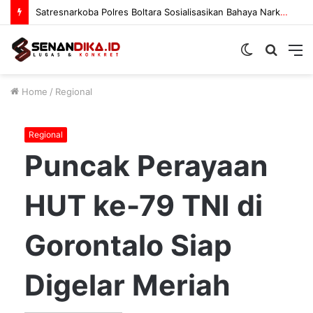
Satresnarkoba Polres Boltara Sosialisasikan Bahaya Narkoba
Switch
Searc
M
skin
for
Home
/
Regional
Regional
Puncak Perayaan
HUT ke-79 TNI di
Gorontalo Siap
Digelar Meriah