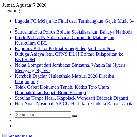
Jumat, Agustus 7 2026
Trending
Lagada FC Melaju ke Final usai Tumbangkan Gajah Mada 3-
1
Satresnarkoba Polres Boltara Sosialisasikan Bahaya Narkoba
Prodi PAI IAIN Sultan Amai Gorontalo Matangkan
Kurikulum OBE
Kapolres Boltara Perkuat Sinergi dengan Insan Pers
Diduga Aniaya Istri, CPNS DLH Boltara Dilaporkan ke
BKPSDM
Nekat Lompat dari Jembatan Bintauna, Wanita Ini Nyaris
Meregang Nyawa
Kembali Digelar, Hulonthalo Matsuri 2026 Diserbu
Pengunjung
Tolak Cabut Dokumen Tanah, Kades Toto Utara
Dinonaktifkan Bupati Bone Bolango
Sebulan Tanpa Hasil, Kapolsek Wonosari Didesak Diganti
Hari Anak Nasional, SPICG Hadirkan Edukasi Ramah Anak
Search
Switch
for
skin
TikTok