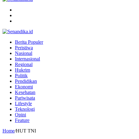
Menu
Search
for
Switch
skin
Berita Populer
Peristiwa
Nasional
Internasional
Regional
Hukrim
Politik
Pendidikan
Ekonomi
Kesehatan
Pariwisata
Lifestyle
Teknologi
Opini
Feature
Home
/
HUT TNI