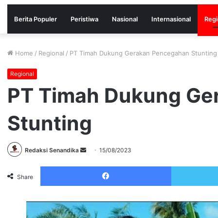
Berita Populer
Peristiwa
Nasional
Internasional
Regi
Home
/
Regional
/
PT Timah Dukung Gerakan Pencegahan Stunting
Regional
PT Timah Dukung Ge
Stunting
Send
Redaksi Senandika
15/08/2023
an
Facebook
email
Share