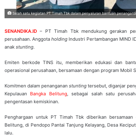
Salah satu kegiatan PT Timah Tbk dalam penyaluran bantuan penanganan 
SENANDIKA.ID
– PT Timah Tbk mendukung gerakan pe
perusahaan. Anggota
holding
Industri Pertambangan MIND ID
anak
stunting
.
Emiten berkode TINS itu, memberikan edukasi dan ban
operasional perusahaan, bersamaan dengan program Mobil S
Komitmen dalam penanganan
stunting
tersebut, diganjar pen
Kepulauan
Bangka Belitung
, sebagai salah satu perus
pengentasan kemiskinan.
Penghargaan untuk PT Timah Tbk diberikan bersamaan d
Belitung, di Pendopo Pantai Tanjung Kelayang, Desa Kecipu
lalu.