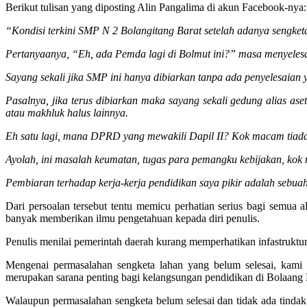
Berikut tulisan yang diposting Alin Pangalima di akun Facebook-nya:
“Kondisi terkini SMP N 2 Bolangitang Barat setelah adanya sengketa
Pertanyaanya, “Eh, ada Pemda lagi di Bolmut ini?” masa menyelesa
Sayang sekali jika SMP ini hanya dibiarkan tanpa ada penyelesaia
Pasalnya, jika terus dibiarkan maka sayang sekali gedung alias ase
atau makhluk halus lainnya.
Eh satu lagi, mana DPRD yang mewakili Dapil II? Kok macam tiada
Ayolah, ini masalah keumatan, tugas para pemangku kebijakan, kok
Pembiaran terhadap kerja-kerja pendidikan saya pikir adalah sebua
Dari persoalan tersebut tentu memicu perhatian serius bagi semua a
banyak memberikan ilmu pengetahuan kepada diri penulis.
Penulis menilai pemerintah daerah kurang memperhatikan infastruktur 
Mengenai permasalahan sengketa lahan yang belum selesai, kami s
merupakan sarana penting bagi kelangsungan pendidikan di Bolaan
Walaupun permasalahan sengketa belum selesai dan tidak ada tind