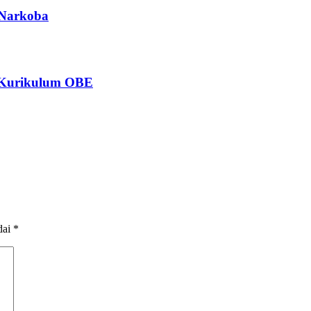
 Narkoba
n Kurikulum OBE
dai
*