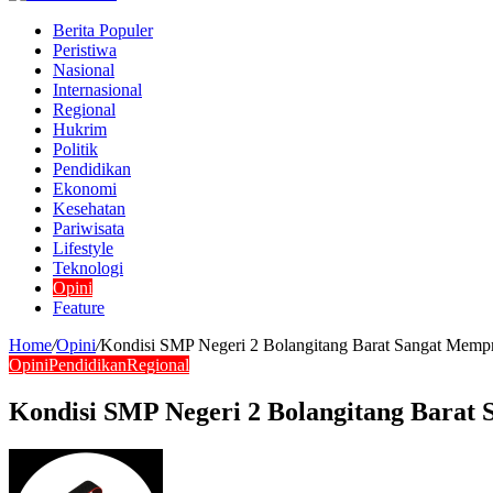
Berita Populer
Peristiwa
Nasional
Internasional
Regional
Hukrim
Politik
Pendidikan
Ekonomi
Kesehatan
Pariwisata
Lifestyle
Teknologi
Opini
Feature
Home
/
Opini
/
Kondisi SMP Negeri 2 Bolangitang Barat Sangat Mempr
Opini
Pendidikan
Regional
Kondisi SMP Negeri 2 Bolangitang Barat
Send
an