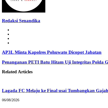
Redaksi Senandika
Website
Facebook
Instagram
TikTok
AP3L Minta Kapolres Pohuwato Dicopot Jabatan
Penanganan PETI Batu Hitam Uji Integritas Polda 
Related Articles
Lagada FC Melaju ke Final usai Tumbangkan Gaja
06/08/2026