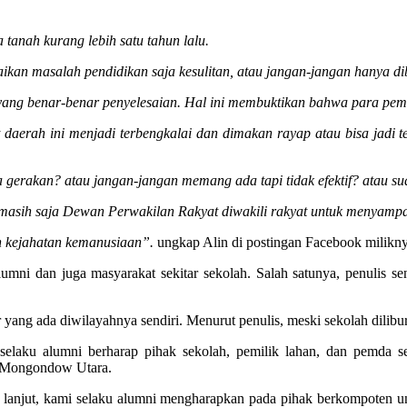
 tanah kurang lebih satu tahun lalu.
ikan masalah pendidikan saja kesulitan, atau jangan-jangan hanya 
n yang benar-benar penyelesaian. Hal ini membuktikan bahwa para p
t daerah ini menjadi terbengkalai dan dimakan rayap atau bisa jadi 
 gerakan? atau jangan-jangan memang ada tapi tidak efektif? atau s
 masih saja Dewan Perwakilan Rakyat diwakili rakyat untuk menyampa
h kejahatan kemanusiaan”.
ungkap Alin di postingan Facebook milikn
lumni dan juga masyarakat sekitar sekolah. Salah satunya, penulis se
yang ada diwilayahnya sendiri. Menurut penulis, meski sekolah diliburk
elaku alumni berharap pihak sekolah, pemilik lahan, dan pemda se
g Mongondow Utara.
ak lanjut, kami selaku alumni mengharapkan pada pihak berkompoten 