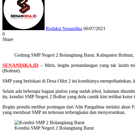
email
Redaksi Senandika
06/07/2023
0
Share
Facebook
Twitter
Messenger
Messenger
WhatsApp
Telegram
Gedung SMP Negeri 2 Bolangitang Barat, Kabupaten Bolmut, 
SENANDIKA.ID
– Miris, begitu pemandangan yang tak lazim t
(Bolmut).
SMP yang berlokasi di Desa Ollot 2 ini kondisinya memprihatinkan, k
Selain ada beberapa bagian plafon yang sudah jebol, halaman ditumbu
itu, kondisi SMP Negeri 2 Bolbar yang dulu cantik kini terlihat kotor 
Begitu penulis melihat postingan dari Alin Pangalima melalui akun 
yang membuat SMP ini terkesan terbengkalai dan menyeramkan.
Kondisi SMP Negeri 2 Bolangitang Barat