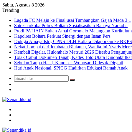
Sabtu, Agustus 8 2026
Trending
Lagada FC Melaju ke Final usai Tumbangkan Gajah Mada 3-1
Satresnarkoba Polres Boltara Sosialisasikan Bahaya Narkoba
Prodi PAI IAIN Sultan Amai Gorontalo Matangkan Kurikulu
Kapolres Boltara Perkuat Sinergi dengan Insan Pers
Diduga Aniaya Istri, CPNS DLH Boltara Dilaporkan ke BK
Nekat Lompat dari Jembatan Bintauna, Wanita Ini Nyaris Me
Kembali Digelar, Hulonthalo Matsuri 2026 Diserbu Pengunjun
Tolak Cabut Dokumen Tanah, Kades Toto Utara Dinonaktifka
Sebulan Tanpa Hasil, Kapolsek Wonosari Didesak Diganti
Hari Anak Nasional, SPICG Hadirkan Edukasi Ramah Anak
Search
Switch
for
skin
TikTok
Menu
Search
for
Switch
skin