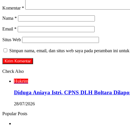
Komentar
*
Nama
*
Email
*
Situs Web
Simpan nama, email, dan situs web saya pada peramban ini untuk
Check Also
Close
Hukrim
Diduga Aniaya Istri, CPNS DLH Boltara Dila
28/07/2026
Popular Posts