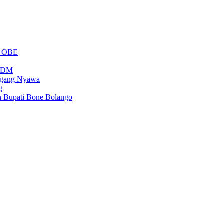
m OBE
PSDM
regang Nyawa
g
n Bupati Bone Bolango