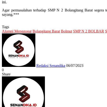
ini.
Agar permasalahan terhadap SMP N 2 Bolangitang Barat segera ter
sayang.***
Tags
Alumni Menggugat
Bolangitang Barat
Bolmut
SMP N 2 BOLBAR
S
Send
an
email
Redaksi Senandika
06/07/2023
0
Share
Facebook
Twitter
Messenger
Messenger
WhatsApp
Telegram