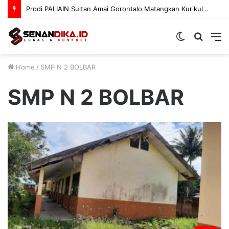
Prodi PAI IAIN Sultan Amai Gorontalo Matangkan Kurikulum OBE
Switch
Searc
M
skin
for
Home
/
SMP N 2 BOLBAR
SMP N 2 BOLBAR