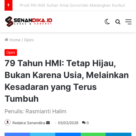
Prodi PAI IAIN Sultan Amai Gorontalo Matangkan Kurikulum OBE
Switch
Searc
M
skin
for
Home
/
Opini
Opini
79 Tahun HMI: Tetap Hijau,
Bukan Karena Usia, Melainkan
Kesadaran yang Terus
Tumbuh
Penulis: Rasmianti Halim
Send
Redaksi Senandika
05/02/2026
0
an
Facebook
Twitter
Messenger
WhatsApp
Te