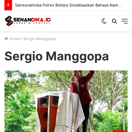
Satresnarkoba Polres Boltara Sosialisasikan Bahaya Narkoba
Switch
Searc
M
skin
for
Home
/
Sergio Manggopa
Sergio Manggopa