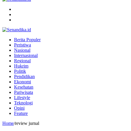
Menu
Search
for
Switch
skin
Berita Populer
Peristiwa
Nasional
Internasional
Regional
Hukrim
Politik
Pendidikan
Ekonomi
Kesehatan
Pariwisata
Lifestyle
Teknologi
Opini
Feature
Home
/
review jurnal