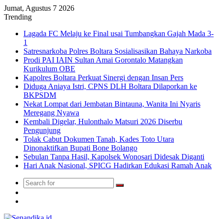
Jumat, Agustus 7 2026
Trending
Lagada FC Melaju ke Final usai Tumbangkan Gajah Mada 3-
1
Satresnarkoba Polres Boltara Sosialisasikan Bahaya Narkoba
Prodi PAI IAIN Sultan Amai Gorontalo Matangkan
Kurikulum OBE
Kapolres Boltara Perkuat Sinergi dengan Insan Pers
Diduga Aniaya Istri, CPNS DLH Boltara Dilaporkan ke
BKPSDM
Nekat Lompat dari Jembatan Bintauna, Wanita Ini Nyaris
Meregang Nyawa
Kembali Digelar, Hulonthalo Matsuri 2026 Diserbu
Pengunjung
Tolak Cabut Dokumen Tanah, Kades Toto Utara
Dinonaktifkan Bupati Bone Bolango
Sebulan Tanpa Hasil, Kapolsek Wonosari Didesak Diganti
Hari Anak Nasional, SPICG Hadirkan Edukasi Ramah Anak
Search
Switch
for
skin
TikTok