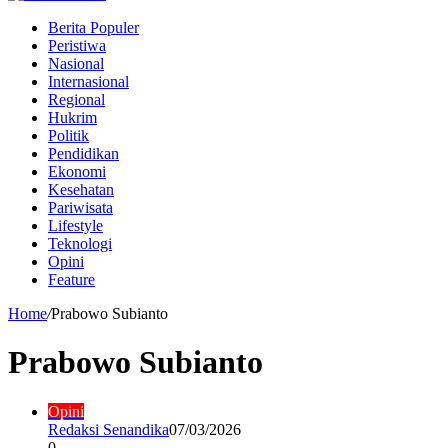
Berita Populer
Peristiwa
Nasional
Internasional
Regional
Hukrim
Politik
Pendidikan
Ekonomi
Kesehatan
Pariwisata
Lifestyle
Teknologi
Opini
Feature
Home
/
Prabowo Subianto
Prabowo Subianto
Opini
Redaksi Senandika
07/03/2026
0