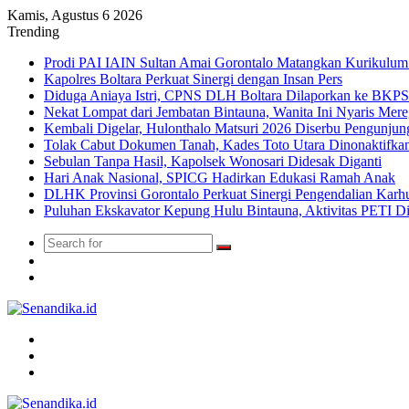
Kamis, Agustus 6 2026
Trending
Prodi PAI IAIN Sultan Amai Gorontalo Matangkan Kurikulu
Kapolres Boltara Perkuat Sinergi dengan Insan Pers
Diduga Aniaya Istri, CPNS DLH Boltara Dilaporkan ke BK
Nekat Lompat dari Jembatan Bintauna, Wanita Ini Nyaris Me
Kembali Digelar, Hulonthalo Matsuri 2026 Diserbu Pengunjun
Tolak Cabut Dokumen Tanah, Kades Toto Utara Dinonaktifka
Sebulan Tanpa Hasil, Kapolsek Wonosari Didesak Diganti
Hari Anak Nasional, SPICG Hadirkan Edukasi Ramah Anak
DLHK Provinsi Gorontalo Perkuat Sinergi Pengendalian Karhu
Puluhan Ekskavator Kepung Hulu Bintauna, Aktivitas PETI D
Search
Switch
for
skin
TikTok
Menu
Search
for
Switch
skin