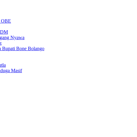
m OBE
PSDM
regang Nyawa
g
n Bupati Bone Bolango
tla
iduga Masif