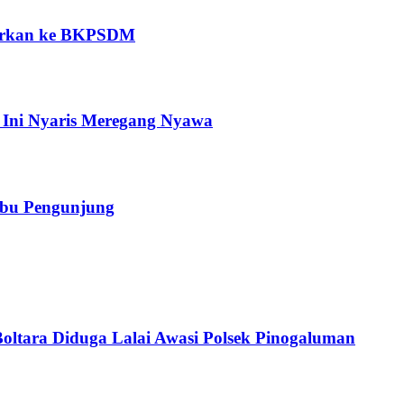
porkan ke BKPSDM
 Ini Nyaris Meregang Nyawa
erbu Pengunjung
Boltara Diduga Lalai Awasi Polsek Pinogaluman