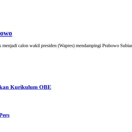
bowo
njadi calon wakil presiden (Wapres) mendampingi Prabowo Subianto
ngkan Kurikulum OBE
Pers