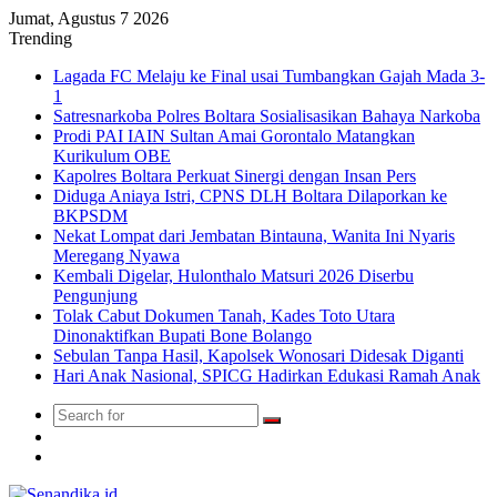
Jumat, Agustus 7 2026
Trending
Lagada FC Melaju ke Final usai Tumbangkan Gajah Mada 3-
1
Satresnarkoba Polres Boltara Sosialisasikan Bahaya Narkoba
Prodi PAI IAIN Sultan Amai Gorontalo Matangkan
Kurikulum OBE
Kapolres Boltara Perkuat Sinergi dengan Insan Pers
Diduga Aniaya Istri, CPNS DLH Boltara Dilaporkan ke
BKPSDM
Nekat Lompat dari Jembatan Bintauna, Wanita Ini Nyaris
Meregang Nyawa
Kembali Digelar, Hulonthalo Matsuri 2026 Diserbu
Pengunjung
Tolak Cabut Dokumen Tanah, Kades Toto Utara
Dinonaktifkan Bupati Bone Bolango
Sebulan Tanpa Hasil, Kapolsek Wonosari Didesak Diganti
Hari Anak Nasional, SPICG Hadirkan Edukasi Ramah Anak
Search
Switch
for
skin
TikTok