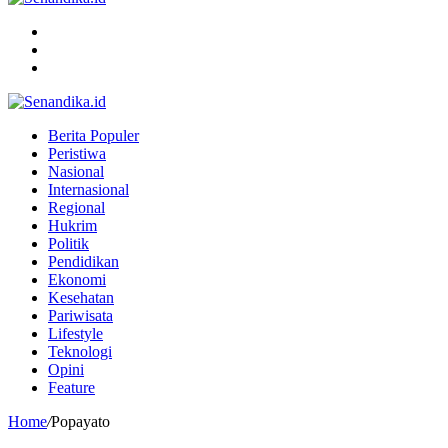
Menu
Search
for
Switch
skin
Berita Populer
Peristiwa
Nasional
Internasional
Regional
Hukrim
Politik
Pendidikan
Ekonomi
Kesehatan
Pariwisata
Lifestyle
Teknologi
Opini
Feature
Home
/
Popayato