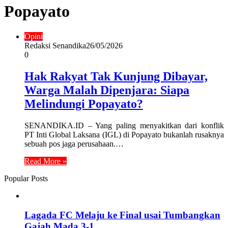
Popayato
Opini
Redaksi Senandika
26/05/2026
0
Hak Rakyat Tak Kunjung Dibayar,
Warga Malah Dipenjara: Siapa
Melindungi Popayato?
SENANDIKA.ID – Yang paling menyakitkan dari konflik
PT Inti Global Laksana (IGL) di Popayato bukanlah rusaknya
sebuah pos jaga perusahaan.…
Read More »
Popular Posts
Lagada FC Melaju ke Final usai Tumbangkan
Gajah Mada 3-1