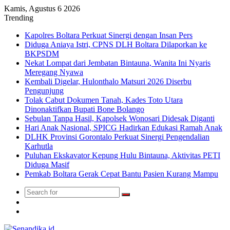
Kamis, Agustus 6 2026
Trending
Kapolres Boltara Perkuat Sinergi dengan Insan Pers
Diduga Aniaya Istri, CPNS DLH Boltara Dilaporkan ke
BKPSDM
Nekat Lompat dari Jembatan Bintauna, Wanita Ini Nyaris
Meregang Nyawa
Kembali Digelar, Hulonthalo Matsuri 2026 Diserbu
Pengunjung
Tolak Cabut Dokumen Tanah, Kades Toto Utara
Dinonaktifkan Bupati Bone Bolango
Sebulan Tanpa Hasil, Kapolsek Wonosari Didesak Diganti
Hari Anak Nasional, SPICG Hadirkan Edukasi Ramah Anak
DLHK Provinsi Gorontalo Perkuat Sinergi Pengendalian
Karhutla
Puluhan Ekskavator Kepung Hulu Bintauna, Aktivitas PETI
Diduga Masif
Pemkab Boltara Gerak Cepat Bantu Pasien Kurang Mampu
Search
Switch
for
skin
TikTok