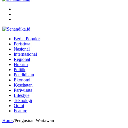
Menu
Search
for
Switch
skin
Berita Populer
Peristiwa
Nasional
Internasional
Regional
Hukrim
Politik
Pendidikan
Ekonomi
Kesehatan
Pariwisata
Lifestyle
Teknologi
Opini
Feature
Home
/
Pengusiran Wartawan