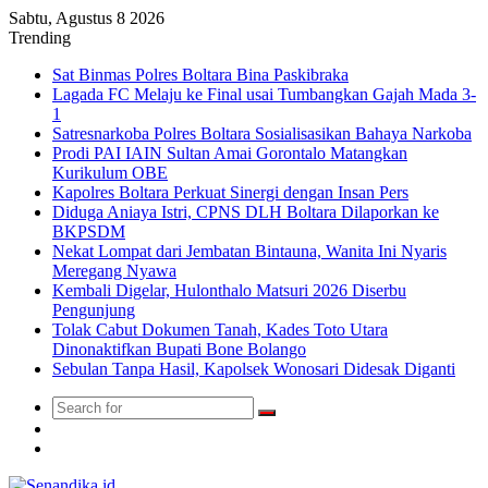
Sabtu, Agustus 8 2026
Trending
Sat Binmas Polres Boltara Bina Paskibraka
Lagada FC Melaju ke Final usai Tumbangkan Gajah Mada 3-
1
Satresnarkoba Polres Boltara Sosialisasikan Bahaya Narkoba
Prodi PAI IAIN Sultan Amai Gorontalo Matangkan
Kurikulum OBE
Kapolres Boltara Perkuat Sinergi dengan Insan Pers
Diduga Aniaya Istri, CPNS DLH Boltara Dilaporkan ke
BKPSDM
Nekat Lompat dari Jembatan Bintauna, Wanita Ini Nyaris
Meregang Nyawa
Kembali Digelar, Hulonthalo Matsuri 2026 Diserbu
Pengunjung
Tolak Cabut Dokumen Tanah, Kades Toto Utara
Dinonaktifkan Bupati Bone Bolango
Sebulan Tanpa Hasil, Kapolsek Wonosari Didesak Diganti
Search
Switch
for
skin
TikTok