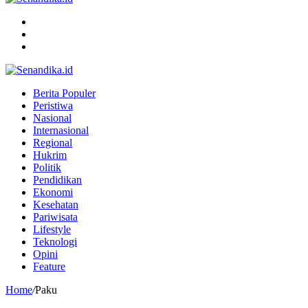
Menu
Search
for
Switch
skin
Berita Populer
Peristiwa
Nasional
Internasional
Regional
Hukrim
Politik
Pendidikan
Ekonomi
Kesehatan
Pariwisata
Lifestyle
Teknologi
Opini
Feature
Home
/
Paku