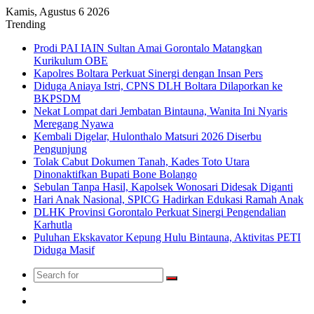
Kamis, Agustus 6 2026
Trending
Prodi PAI IAIN Sultan Amai Gorontalo Matangkan
Kurikulum OBE
Kapolres Boltara Perkuat Sinergi dengan Insan Pers
Diduga Aniaya Istri, CPNS DLH Boltara Dilaporkan ke
BKPSDM
Nekat Lompat dari Jembatan Bintauna, Wanita Ini Nyaris
Meregang Nyawa
Kembali Digelar, Hulonthalo Matsuri 2026 Diserbu
Pengunjung
Tolak Cabut Dokumen Tanah, Kades Toto Utara
Dinonaktifkan Bupati Bone Bolango
Sebulan Tanpa Hasil, Kapolsek Wonosari Didesak Diganti
Hari Anak Nasional, SPICG Hadirkan Edukasi Ramah Anak
DLHK Provinsi Gorontalo Perkuat Sinergi Pengendalian
Karhutla
Puluhan Ekskavator Kepung Hulu Bintauna, Aktivitas PETI
Diduga Masif
Search
Switch
for
skin
TikTok