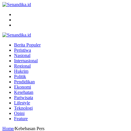
Menu
Search
for
Switch
skin
Berita Populer
Peristiwa
Nasional
Internasional
Regional
Hukrim
Politik
Pendidikan
Ekonomi
Kesehatan
Pariwisata
Lifestyle
Teknologi
Opini
Feature
Home
/
Kebebasan Pers