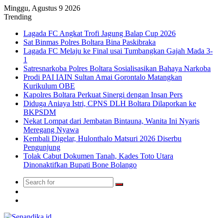
Minggu, Agustus 9 2026
Trending
Lagada FC Angkat Trofi Jagung Balap Cup 2026
Sat Binmas Polres Boltara Bina Paskibraka
Lagada FC Melaju ke Final usai Tumbangkan Gajah Mada 3-
1
Satresnarkoba Polres Boltara Sosialisasikan Bahaya Narkoba
Prodi PAI IAIN Sultan Amai Gorontalo Matangkan
Kurikulum OBE
Kapolres Boltara Perkuat Sinergi dengan Insan Pers
Diduga Aniaya Istri, CPNS DLH Boltara Dilaporkan ke
BKPSDM
Nekat Lompat dari Jembatan Bintauna, Wanita Ini Nyaris
Meregang Nyawa
Kembali Digelar, Hulonthalo Matsuri 2026 Diserbu
Pengunjung
Tolak Cabut Dokumen Tanah, Kades Toto Utara
Dinonaktifkan Bupati Bone Bolango
Search
Switch
for
skin
TikTok