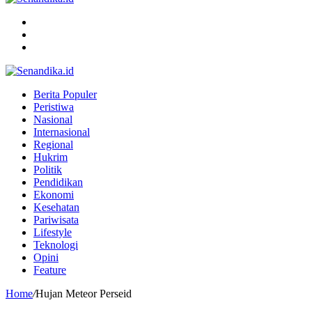
Menu
Search
for
Switch
skin
Berita Populer
Peristiwa
Nasional
Internasional
Regional
Hukrim
Politik
Pendidikan
Ekonomi
Kesehatan
Pariwisata
Lifestyle
Teknologi
Opini
Feature
Home
/
Hujan Meteor Perseid