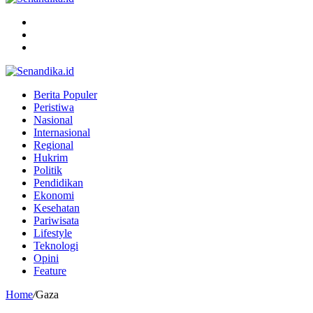
Menu
Search
for
Switch
skin
Berita Populer
Peristiwa
Nasional
Internasional
Regional
Hukrim
Politik
Pendidikan
Ekonomi
Kesehatan
Pariwisata
Lifestyle
Teknologi
Opini
Feature
Home
/
Gaza