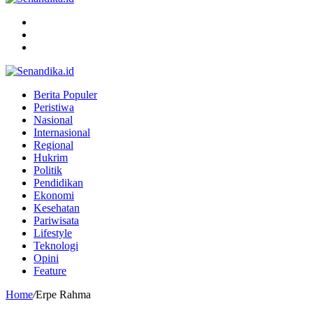
Menu
Search
for
Switch
skin
Berita Populer
Peristiwa
Nasional
Internasional
Regional
Hukrim
Politik
Pendidikan
Ekonomi
Kesehatan
Pariwisata
Lifestyle
Teknologi
Opini
Feature
Home
/
Erpe Rahma