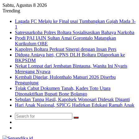
Sabtu, Agustus 8 2026
Trending
Lagada FC Melaju ke Final usai Tumbangkan Gajah Mada 3-
1
Satresnarkoba Polres Boltara Sosialisasikan Bahaya Narkoba
Prodi PAI IAIN Sultan Amai Gorontalo Matangkan
Kurikulum OBE
Kapolres Boltara Perkuat Sinergi dengan Insan Pers
Diduga Aniaya Istri, CPNS DLH Boltara Dilaporkan ke
BKPSDM
Nekat Lompat dari Jembatan Bintauna, Wanita Ini Nyaris
Meregang Nyawa
Kembali Digelar, Hulonthalo Matsuri 2026 Diserbu
Pengunjung
Tolak Cabut Dokumen Tanah, Kades Toto Utara
Dinonaktifkan Bupati Bone Bolango
Sebulan Tanpa Hasil, Kapolsek Wonosari Didesak Diganti
Hari Anak Nasional, SPICG Hadirkan Edukasi Ramah Anak
Search
Switch
for
skin
TikTok