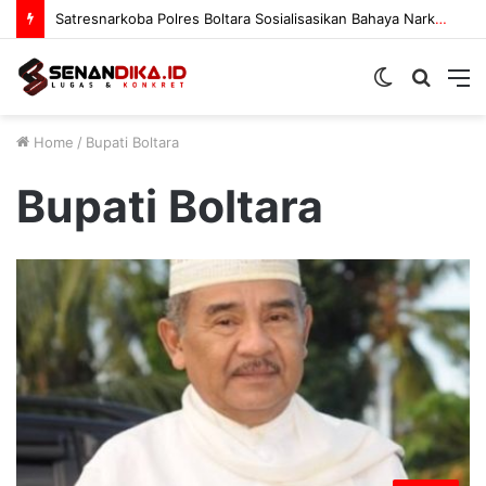
Satresnarkoba Polres Boltara Sosialisasikan Bahaya Narkoba
Switch
Searc
M
skin
for
Home
/
Bupati Boltara
Bupati Boltara