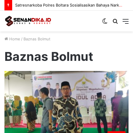
Satresnarkoba Polres Boltara Sosialisasikan Bahaya Narkoba
Switch
Searc
M
skin
for
Home
/
Baznas Bolmut
Baznas Bolmut