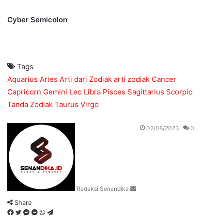
Cyber Semicolon
Tags
Aquarius
Aries
Arti dari Zodiak
arti zodiak
Cancer
Capricorn
Gemini
Leo
Libra
Pisces
Sagittarius
Scorpio
Tanda Zodiak
Taurus
Virgo
Send
02/08/2023
0
an
email
Redaksi Senandika
Share
Facebook
Twitter
Messenger
Messenger
WhatsApp
Telegram