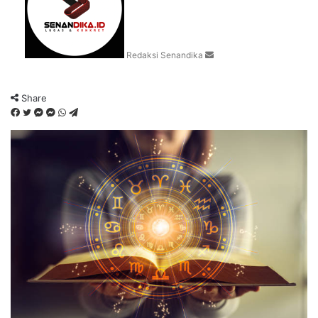
Redaksi Senandika
Share
Facebook
Twitter
Messenger
Messenger
WhatsApp
Telegram