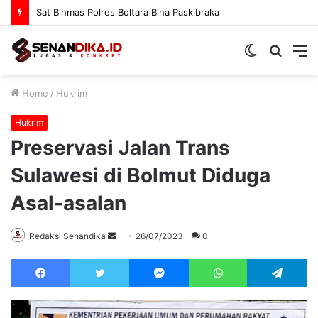
Lagada FC Melaju ke Final usai Tumbangkan Gajah Mada 3-1
Switch
Searc
M
skin
for
Home
/
Hukrim
Hukrim
Preservasi Jalan Trans
Sulawesi di Bolmut Diduga
Asal-asalan
Send
Redaksi Senandika
26/07/2023
0
an
Facebook
Twitter
Messenger
WhatsApp
Te
email