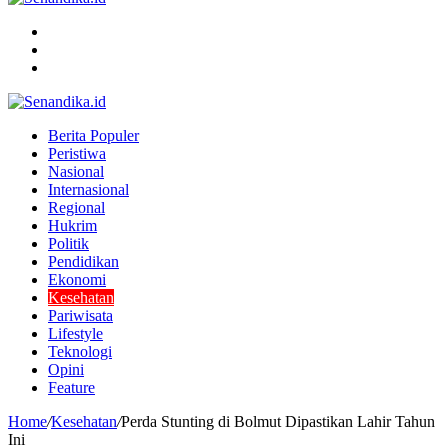
Menu
Search
for
Switch
skin
Berita Populer
Peristiwa
Nasional
Internasional
Regional
Hukrim
Politik
Pendidikan
Ekonomi
Kesehatan
Pariwisata
Lifestyle
Teknologi
Opini
Feature
Home
/
Kesehatan
/
Perda Stunting di Bolmut Dipastikan Lahir Tahun
Ini