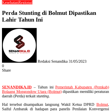
Kesehatan
Regional
Perda Stunting di Bolmut Dipastikan
Lahir Tahun Ini
Send
an
email
Redaksi Senandika
31/05/2023
0
Share
Facebook
Twitter
Messenger
Messenger
WhatsApp
Telegram
SENANDIKA.ID
– Tahun ini
Pemerintah Kabupaten (Pemkab)
Bolaang Mongondow Utara (Bolmut)
dipastikan memiliki peraturan
daerah (Perda) terkait
stunting
.
Hal tersebut disampaikan langsung Wakil Ketua DPRD
Bolmut
,
Saiful Ambarak di hadapan para panelis Penilaian Konvergensi