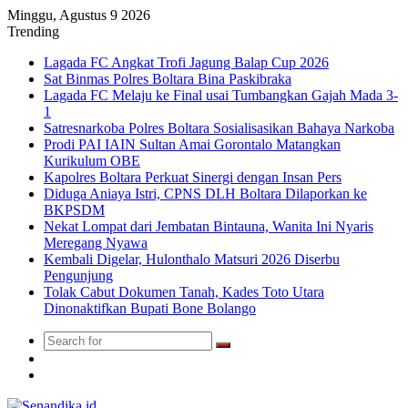
Minggu, Agustus 9 2026
Trending
Lagada FC Angkat Trofi Jagung Balap Cup 2026
Sat Binmas Polres Boltara Bina Paskibraka
Lagada FC Melaju ke Final usai Tumbangkan Gajah Mada 3-
1
Satresnarkoba Polres Boltara Sosialisasikan Bahaya Narkoba
Prodi PAI IAIN Sultan Amai Gorontalo Matangkan
Kurikulum OBE
Kapolres Boltara Perkuat Sinergi dengan Insan Pers
Diduga Aniaya Istri, CPNS DLH Boltara Dilaporkan ke
BKPSDM
Nekat Lompat dari Jembatan Bintauna, Wanita Ini Nyaris
Meregang Nyawa
Kembali Digelar, Hulonthalo Matsuri 2026 Diserbu
Pengunjung
Tolak Cabut Dokumen Tanah, Kades Toto Utara
Dinonaktifkan Bupati Bone Bolango
Search
Switch
for
skin
TikTok