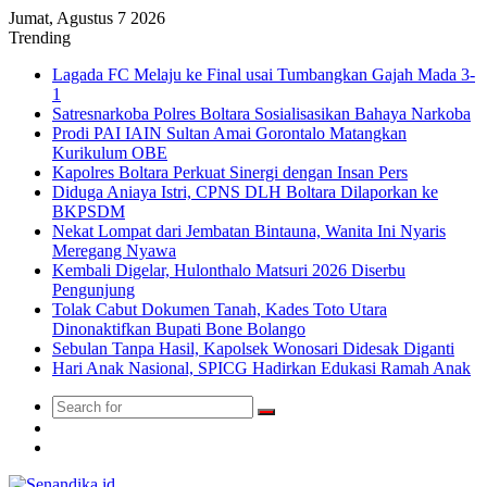
Jumat, Agustus 7 2026
Trending
Lagada FC Melaju ke Final usai Tumbangkan Gajah Mada 3-
1
Satresnarkoba Polres Boltara Sosialisasikan Bahaya Narkoba
Prodi PAI IAIN Sultan Amai Gorontalo Matangkan
Kurikulum OBE
Kapolres Boltara Perkuat Sinergi dengan Insan Pers
Diduga Aniaya Istri, CPNS DLH Boltara Dilaporkan ke
BKPSDM
Nekat Lompat dari Jembatan Bintauna, Wanita Ini Nyaris
Meregang Nyawa
Kembali Digelar, Hulonthalo Matsuri 2026 Diserbu
Pengunjung
Tolak Cabut Dokumen Tanah, Kades Toto Utara
Dinonaktifkan Bupati Bone Bolango
Sebulan Tanpa Hasil, Kapolsek Wonosari Didesak Diganti
Hari Anak Nasional, SPICG Hadirkan Edukasi Ramah Anak
Search
Switch
for
skin
TikTok