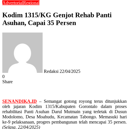
Advertorial
Regional
Kodim 1315/KG Genjot Rehab Panti
Asuhan, Capai 35 Persen
Send
an
email
Redaksi
22/04/2025
0
Share
Facebook
Twitter
Messenger
Messenger
WhatsApp
Telegram
SENANDIKA.ID
– Semangat gotong royong terus ditunjukkan
oleh jajaran Kodim 1315/Kabupaten Gorontalo dalam proses
rehabilitasi Panti Asuhan Darul Mutmain yang terletak di Dusun
Modolomo, Desa Moahudu, Kecamatan Tabongo. Memasuki hari
ke-9 pelaksanaan, progres pembangunan telah mencapai 35 persen.
(Selasa, 22/04/2025)