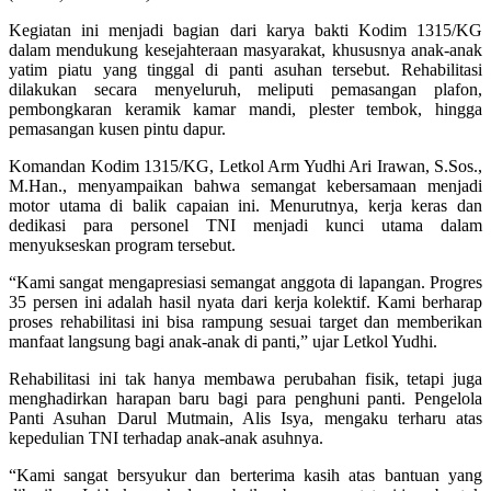
Kegiatan ini menjadi bagian dari karya bakti Kodim 1315/KG
dalam mendukung kesejahteraan masyarakat, khususnya anak-anak
yatim piatu yang tinggal di panti asuhan tersebut. Rehabilitasi
dilakukan secara menyeluruh, meliputi pemasangan plafon,
pembongkaran keramik kamar mandi, plester tembok, hingga
pemasangan kusen pintu dapur.
Komandan Kodim 1315/KG, Letkol Arm Yudhi Ari Irawan, S.Sos.,
M.Han., menyampaikan bahwa semangat kebersamaan menjadi
motor utama di balik capaian ini. Menurutnya, kerja keras dan
dedikasi para personel TNI menjadi kunci utama dalam
menyukseskan program tersebut.
“Kami sangat mengapresiasi semangat anggota di lapangan. Progres
35 persen ini adalah hasil nyata dari kerja kolektif. Kami berharap
proses rehabilitasi ini bisa rampung sesuai target dan memberikan
manfaat langsung bagi anak-anak di panti,” ujar Letkol Yudhi.
Rehabilitasi ini tak hanya membawa perubahan fisik, tetapi juga
menghadirkan harapan baru bagi para penghuni panti. Pengelola
Panti Asuhan Darul Mutmain, Alis Isya, mengaku terharu atas
kepedulian TNI terhadap anak-anak asuhnya.
“Kami sangat bersyukur dan berterima kasih atas bantuan yang