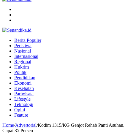
Menu
Search
for
Switch
skin
Berita Populer
Peristiwa
Nasional
Internasional
Regional
Hukrim
Politik
Pendidikan
Ekonomi
Kesehatan
Pariwisata
Lifestyle
Teknologi
Opini
Feature
Home
/
Advertorial
/
Kodim 1315/KG Genjot Rehab Panti Asuhan,
Capai 35 Persen