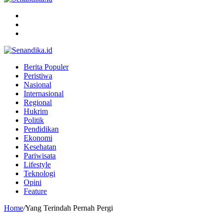
Menu
Search
for
Switch
skin
Berita Populer
Peristiwa
Nasional
Internasional
Regional
Hukrim
Politik
Pendidikan
Ekonomi
Kesehatan
Pariwisata
Lifestyle
Teknologi
Opini
Feature
Home
/
Yang Terindah Pernah Pergi