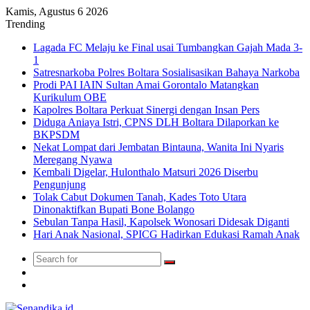
Kamis, Agustus 6 2026
Trending
Lagada FC Melaju ke Final usai Tumbangkan Gajah Mada 3-
1
Satresnarkoba Polres Boltara Sosialisasikan Bahaya Narkoba
Prodi PAI IAIN Sultan Amai Gorontalo Matangkan
Kurikulum OBE
Kapolres Boltara Perkuat Sinergi dengan Insan Pers
Diduga Aniaya Istri, CPNS DLH Boltara Dilaporkan ke
BKPSDM
Nekat Lompat dari Jembatan Bintauna, Wanita Ini Nyaris
Meregang Nyawa
Kembali Digelar, Hulonthalo Matsuri 2026 Diserbu
Pengunjung
Tolak Cabut Dokumen Tanah, Kades Toto Utara
Dinonaktifkan Bupati Bone Bolango
Sebulan Tanpa Hasil, Kapolsek Wonosari Didesak Diganti
Hari Anak Nasional, SPICG Hadirkan Edukasi Ramah Anak
Search
Switch
for
skin
TikTok