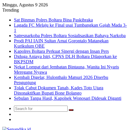
Minggu, Agustus 9 2026
Trending
Sat Binmas Polres Boltara Bina Paskibraka
Lagada FC Melaju ke Final usai Tumbangkan Gajah Mada 3-
1
Satresnarkoba Polres Boltara Sosialisasikan Bahaya Narkoba
Prodi PAI IAIN Sultan Amai Gorontalo Matangkan
Kurikulum OBE
Kapolres Boltara Perkuat Sinergi dengan Insan Pers
Diduga Aniaya Istri, CPNS DLH Boltara Dilaporkan ke
BKPSDM
Nekat Lompat dari Jembatan Bintauna, Wanita Ini Nyaris
Meregang Nyawa
Kembali Digelar, Hulonthalo Matsuri 2026 Diserbu
Pengunjung
Tolak Cabut Dokumen Tanah, Kades Toto Utara
Dinonaktifkan Bupati Bone Bolango
Sebulan Tanpa Hasil, Kapolsek Wonosari Didesak Diganti
Search
Switch
for
skin
TikTok