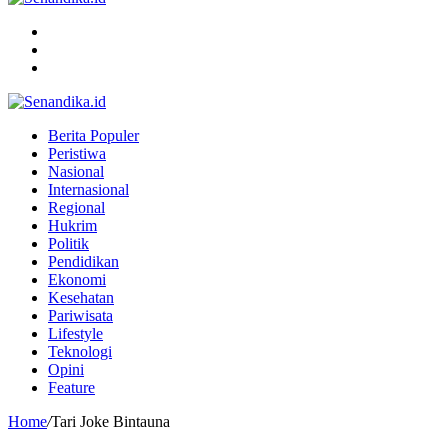
Menu
Search
for
Switch
skin
Berita Populer
Peristiwa
Nasional
Internasional
Regional
Hukrim
Politik
Pendidikan
Ekonomi
Kesehatan
Pariwisata
Lifestyle
Teknologi
Opini
Feature
Home
/
Tari Joke Bintauna