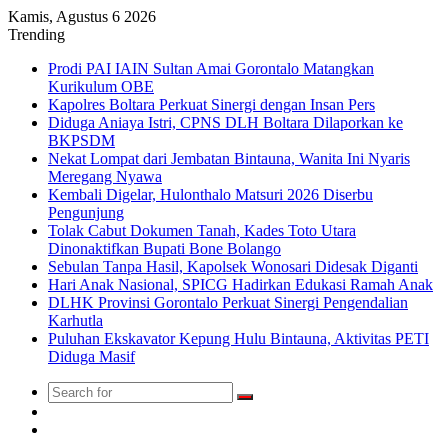
Kamis, Agustus 6 2026
Trending
Prodi PAI IAIN Sultan Amai Gorontalo Matangkan
Kurikulum OBE
Kapolres Boltara Perkuat Sinergi dengan Insan Pers
Diduga Aniaya Istri, CPNS DLH Boltara Dilaporkan ke
BKPSDM
Nekat Lompat dari Jembatan Bintauna, Wanita Ini Nyaris
Meregang Nyawa
Kembali Digelar, Hulonthalo Matsuri 2026 Diserbu
Pengunjung
Tolak Cabut Dokumen Tanah, Kades Toto Utara
Dinonaktifkan Bupati Bone Bolango
Sebulan Tanpa Hasil, Kapolsek Wonosari Didesak Diganti
Hari Anak Nasional, SPICG Hadirkan Edukasi Ramah Anak
DLHK Provinsi Gorontalo Perkuat Sinergi Pengendalian
Karhutla
Puluhan Ekskavator Kepung Hulu Bintauna, Aktivitas PETI
Diduga Masif
Search
Switch
for
skin
TikTok