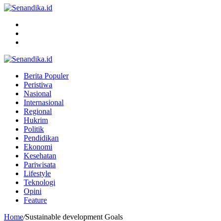
Menu
Search
for
Switch
skin
Berita Populer
Peristiwa
Nasional
Internasional
Regional
Hukrim
Politik
Pendidikan
Ekonomi
Kesehatan
Pariwisata
Lifestyle
Teknologi
Opini
Feature
Home
/
Sustainable development Goals