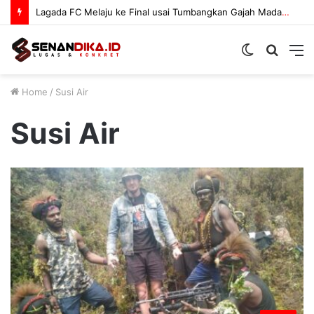
Lagada FC Melaju ke Final usai Tumbangkan Gajah Mada 3-1
Switch
Searc
M
skin
for
Home
/
Susi Air
Susi Air