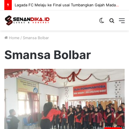
Lagada FC Melaju ke Final usai Tumbangkan Gajah Mada 3-1
Switch
Searc
M
skin
for
Home
/
Smansa Bolbar
Smansa Bolbar