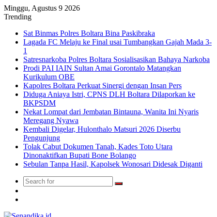
Minggu, Agustus 9 2026
Trending
Sat Binmas Polres Boltara Bina Paskibraka
Lagada FC Melaju ke Final usai Tumbangkan Gajah Mada 3-
1
Satresnarkoba Polres Boltara Sosialisasikan Bahaya Narkoba
Prodi PAI IAIN Sultan Amai Gorontalo Matangkan
Kurikulum OBE
Kapolres Boltara Perkuat Sinergi dengan Insan Pers
Diduga Aniaya Istri, CPNS DLH Boltara Dilaporkan ke
BKPSDM
Nekat Lompat dari Jembatan Bintauna, Wanita Ini Nyaris
Meregang Nyawa
Kembali Digelar, Hulonthalo Matsuri 2026 Diserbu
Pengunjung
Tolak Cabut Dokumen Tanah, Kades Toto Utara
Dinonaktifkan Bupati Bone Bolango
Sebulan Tanpa Hasil, Kapolsek Wonosari Didesak Diganti
Search
Switch
for
skin
TikTok