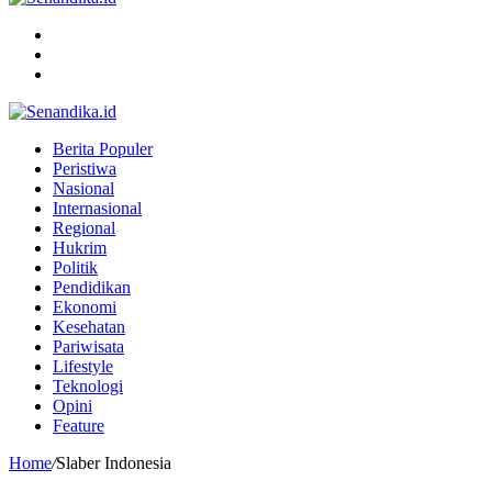
Menu
Search
for
Switch
skin
Berita Populer
Peristiwa
Nasional
Internasional
Regional
Hukrim
Politik
Pendidikan
Ekonomi
Kesehatan
Pariwisata
Lifestyle
Teknologi
Opini
Feature
Home
/
Slaber Indonesia