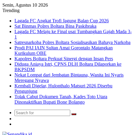
Senin, Agustus 10 2026
Trending
Lagada FC Angkat Trofi Jagung Balap Cup 2026
Sat Binmas Polres Boltara Bina Paskibraka
Lagada FC Melaju ke Final usai Tumbangkan Gajah Mada 3-
1
Satresnarkoba Polres Boltara Sosialisasikan Bahaya Narkoba
Prodi PAI IAIN Sultan Amai Gorontalo Matangkan
Kurikulum OBE
Kapolres Boltara Perkuat Sinergi dengan Insan Pers
Diduga Aniaya Istri, CPNS DLH Boltara Dilaporkan ke
BKPSDM
Nekat Lompat dari Jembatan Bintauna, Wanita Ini Nyaris
Meregang Nyawa
Kembali Digelar, Hulonthalo Matsuri 2026 Diserbu
Pengunjung
Tolak Cabut Dokumen Tanah, Kades Toto Utara
Dinonaktifkan Bupati Bone Bolango
Search
Switch
for
skin
TikTok