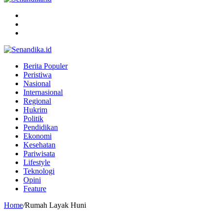
Menu
Search
for
Switch
skin
Berita Populer
Peristiwa
Nasional
Internasional
Regional
Hukrim
Politik
Pendidikan
Ekonomi
Kesehatan
Pariwisata
Lifestyle
Teknologi
Opini
Feature
Home
/
Rumah Layak Huni