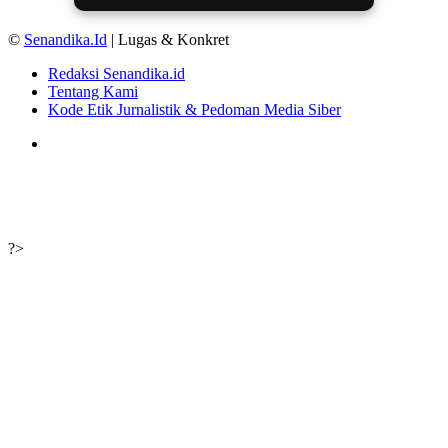
©
Senandika.Id
| Lugas & Konkret
Redaksi Senandika.id
Tentang Kami
Kode Etik Jurnalistik & Pedoman Media Siber
TikTok
Back
to
top
button
?>