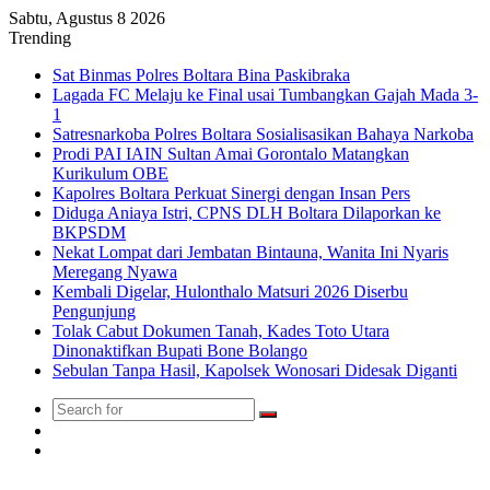
Sabtu, Agustus 8 2026
Trending
Sat Binmas Polres Boltara Bina Paskibraka
Lagada FC Melaju ke Final usai Tumbangkan Gajah Mada 3-
1
Satresnarkoba Polres Boltara Sosialisasikan Bahaya Narkoba
Prodi PAI IAIN Sultan Amai Gorontalo Matangkan
Kurikulum OBE
Kapolres Boltara Perkuat Sinergi dengan Insan Pers
Diduga Aniaya Istri, CPNS DLH Boltara Dilaporkan ke
BKPSDM
Nekat Lompat dari Jembatan Bintauna, Wanita Ini Nyaris
Meregang Nyawa
Kembali Digelar, Hulonthalo Matsuri 2026 Diserbu
Pengunjung
Tolak Cabut Dokumen Tanah, Kades Toto Utara
Dinonaktifkan Bupati Bone Bolango
Sebulan Tanpa Hasil, Kapolsek Wonosari Didesak Diganti
Search
Switch
for
skin
TikTok