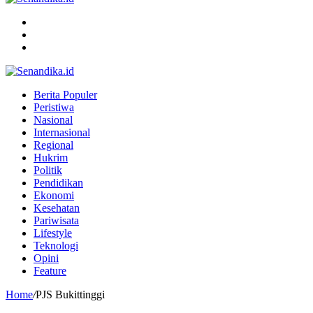
Menu
Search
for
Switch
skin
Berita Populer
Peristiwa
Nasional
Internasional
Regional
Hukrim
Politik
Pendidikan
Ekonomi
Kesehatan
Pariwisata
Lifestyle
Teknologi
Opini
Feature
Home
/
PJS Bukittinggi