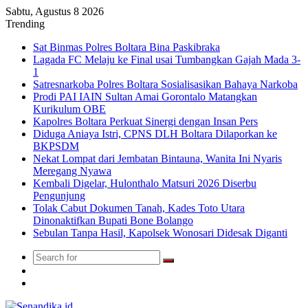
Sabtu, Agustus 8 2026
Trending
Sat Binmas Polres Boltara Bina Paskibraka
Lagada FC Melaju ke Final usai Tumbangkan Gajah Mada 3-
1
Satresnarkoba Polres Boltara Sosialisasikan Bahaya Narkoba
Prodi PAI IAIN Sultan Amai Gorontalo Matangkan
Kurikulum OBE
Kapolres Boltara Perkuat Sinergi dengan Insan Pers
Diduga Aniaya Istri, CPNS DLH Boltara Dilaporkan ke
BKPSDM
Nekat Lompat dari Jembatan Bintauna, Wanita Ini Nyaris
Meregang Nyawa
Kembali Digelar, Hulonthalo Matsuri 2026 Diserbu
Pengunjung
Tolak Cabut Dokumen Tanah, Kades Toto Utara
Dinonaktifkan Bupati Bone Bolango
Sebulan Tanpa Hasil, Kapolsek Wonosari Didesak Diganti
Search
Switch
for
skin
TikTok