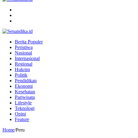
Menu
Search
for
Switch
skin
Berita Populer
Peristiwa
Nasional
Internasional
Regional
Hukrim
Politik
Pendidikan
Ekonomi
Kesehatan
Pariwisata
Lifestyle
Teknologi
Opini
Feature
Home
/
Peru