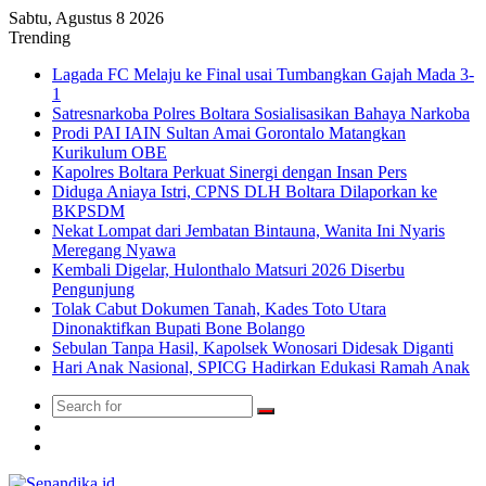
Sabtu, Agustus 8 2026
Trending
Lagada FC Melaju ke Final usai Tumbangkan Gajah Mada 3-
1
Satresnarkoba Polres Boltara Sosialisasikan Bahaya Narkoba
Prodi PAI IAIN Sultan Amai Gorontalo Matangkan
Kurikulum OBE
Kapolres Boltara Perkuat Sinergi dengan Insan Pers
Diduga Aniaya Istri, CPNS DLH Boltara Dilaporkan ke
BKPSDM
Nekat Lompat dari Jembatan Bintauna, Wanita Ini Nyaris
Meregang Nyawa
Kembali Digelar, Hulonthalo Matsuri 2026 Diserbu
Pengunjung
Tolak Cabut Dokumen Tanah, Kades Toto Utara
Dinonaktifkan Bupati Bone Bolango
Sebulan Tanpa Hasil, Kapolsek Wonosari Didesak Diganti
Hari Anak Nasional, SPICG Hadirkan Edukasi Ramah Anak
Search
Switch
for
skin
TikTok