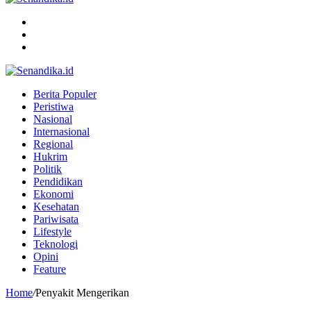
Menu
Search
for
Switch
skin
Berita Populer
Peristiwa
Nasional
Internasional
Regional
Hukrim
Politik
Pendidikan
Ekonomi
Kesehatan
Pariwisata
Lifestyle
Teknologi
Opini
Feature
Home
/
Penyakit Mengerikan