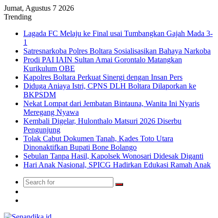
Jumat, Agustus 7 2026
Trending
Lagada FC Melaju ke Final usai Tumbangkan Gajah Mada 3-
1
Satresnarkoba Polres Boltara Sosialisasikan Bahaya Narkoba
Prodi PAI IAIN Sultan Amai Gorontalo Matangkan
Kurikulum OBE
Kapolres Boltara Perkuat Sinergi dengan Insan Pers
Diduga Aniaya Istri, CPNS DLH Boltara Dilaporkan ke
BKPSDM
Nekat Lompat dari Jembatan Bintauna, Wanita Ini Nyaris
Meregang Nyawa
Kembali Digelar, Hulonthalo Matsuri 2026 Diserbu
Pengunjung
Tolak Cabut Dokumen Tanah, Kades Toto Utara
Dinonaktifkan Bupati Bone Bolango
Sebulan Tanpa Hasil, Kapolsek Wonosari Didesak Diganti
Hari Anak Nasional, SPICG Hadirkan Edukasi Ramah Anak
Search
Switch
for
skin
TikTok