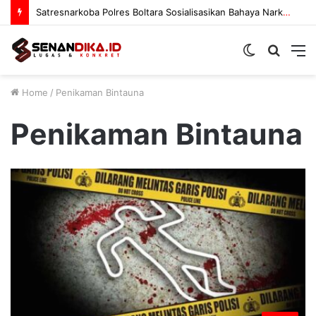
Satresnarkoba Polres Boltara Sosialisasikan Bahaya Narkoba
Switch
Searc
M
skin
for
Home
/
Penikaman Bintauna
Penikaman Bintauna