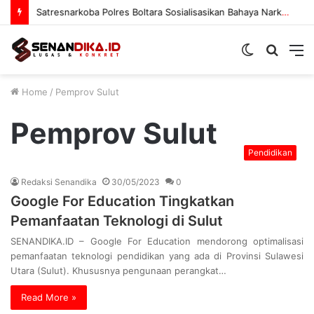
Satresnarkoba Polres Boltara Sosialisasikan Bahaya Narkoba
Switch
Searc
M
skin
for
Home
/
Pemprov Sulut
Pemprov Sulut
Pendidikan
Redaksi Senandika
30/05/2023
0
Google For Education Tingkatkan
Pemanfaatan Teknologi di Sulut
SENANDIKA.ID – Google For Education mendorong optimalisasi
pemanfaatan teknologi pendidikan yang ada di Provinsi Sulawesi
Utara (Sulut). Khususnya pengunaan perangkat…
Read More »