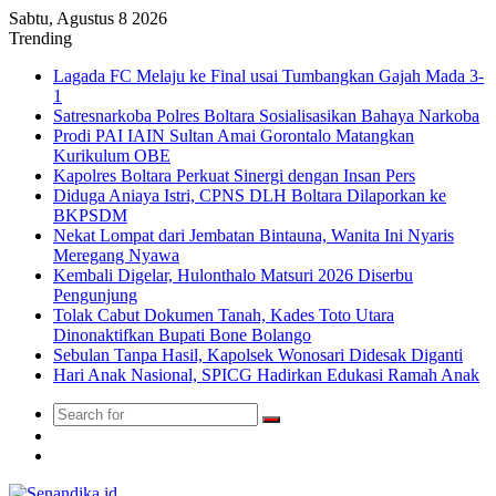
Sabtu, Agustus 8 2026
Trending
Lagada FC Melaju ke Final usai Tumbangkan Gajah Mada 3-
1
Satresnarkoba Polres Boltara Sosialisasikan Bahaya Narkoba
Prodi PAI IAIN Sultan Amai Gorontalo Matangkan
Kurikulum OBE
Kapolres Boltara Perkuat Sinergi dengan Insan Pers
Diduga Aniaya Istri, CPNS DLH Boltara Dilaporkan ke
BKPSDM
Nekat Lompat dari Jembatan Bintauna, Wanita Ini Nyaris
Meregang Nyawa
Kembali Digelar, Hulonthalo Matsuri 2026 Diserbu
Pengunjung
Tolak Cabut Dokumen Tanah, Kades Toto Utara
Dinonaktifkan Bupati Bone Bolango
Sebulan Tanpa Hasil, Kapolsek Wonosari Didesak Diganti
Hari Anak Nasional, SPICG Hadirkan Edukasi Ramah Anak
Search
Switch
for
skin
TikTok