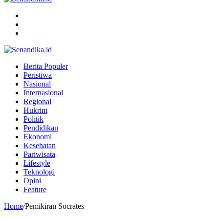
Menu
Search
for
Switch
skin
Berita Populer
Peristiwa
Nasional
Internasional
Regional
Hukrim
Politik
Pendidikan
Ekonomi
Kesehatan
Pariwisata
Lifestyle
Teknologi
Opini
Feature
Home
/
Pemikiran Socrates