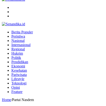
Menu
Search
for
Switch
skin
Berita Populer
Peristiwa
Nasional
Internasional
Regional
Hukrim
Politik
Pendidikan
Ekonomi
Kesehatan
Pariwisata
Lifestyle
Teknologi
Opini
Feature
Home
/
Partai Nasdem