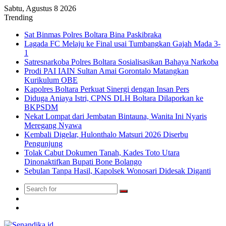
Sabtu, Agustus 8 2026
Trending
Sat Binmas Polres Boltara Bina Paskibraka
Lagada FC Melaju ke Final usai Tumbangkan Gajah Mada 3-
1
Satresnarkoba Polres Boltara Sosialisasikan Bahaya Narkoba
Prodi PAI IAIN Sultan Amai Gorontalo Matangkan
Kurikulum OBE
Kapolres Boltara Perkuat Sinergi dengan Insan Pers
Diduga Aniaya Istri, CPNS DLH Boltara Dilaporkan ke
BKPSDM
Nekat Lompat dari Jembatan Bintauna, Wanita Ini Nyaris
Meregang Nyawa
Kembali Digelar, Hulonthalo Matsuri 2026 Diserbu
Pengunjung
Tolak Cabut Dokumen Tanah, Kades Toto Utara
Dinonaktifkan Bupati Bone Bolango
Sebulan Tanpa Hasil, Kapolsek Wonosari Didesak Diganti
Search
Switch
for
skin
TikTok