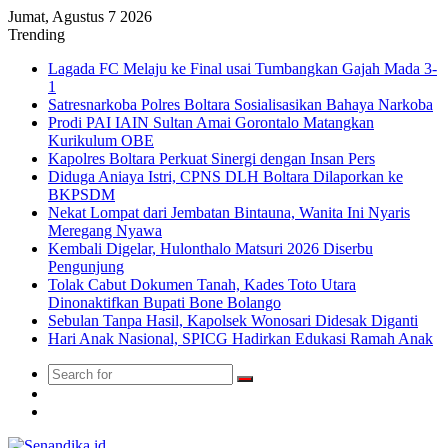
Jumat, Agustus 7 2026
Trending
Lagada FC Melaju ke Final usai Tumbangkan Gajah Mada 3-
1
Satresnarkoba Polres Boltara Sosialisasikan Bahaya Narkoba
Prodi PAI IAIN Sultan Amai Gorontalo Matangkan
Kurikulum OBE
Kapolres Boltara Perkuat Sinergi dengan Insan Pers
Diduga Aniaya Istri, CPNS DLH Boltara Dilaporkan ke
BKPSDM
Nekat Lompat dari Jembatan Bintauna, Wanita Ini Nyaris
Meregang Nyawa
Kembali Digelar, Hulonthalo Matsuri 2026 Diserbu
Pengunjung
Tolak Cabut Dokumen Tanah, Kades Toto Utara
Dinonaktifkan Bupati Bone Bolango
Sebulan Tanpa Hasil, Kapolsek Wonosari Didesak Diganti
Hari Anak Nasional, SPICG Hadirkan Edukasi Ramah Anak
Search
Switch
for
skin
TikTok