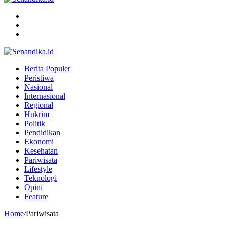
Menu
Search
for
Switch
skin
Berita Populer
Peristiwa
Nasional
Internasional
Regional
Hukrim
Politik
Pendidikan
Ekonomi
Kesehatan
Pariwisata
Lifestyle
Teknologi
Opini
Feature
Home
/
Pariwisata