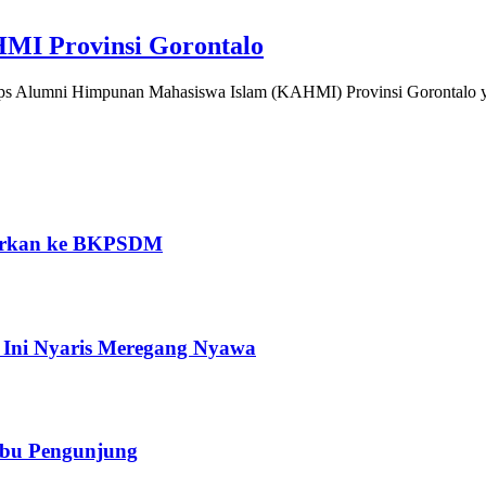
HMI Provinsi Gorontalo
Alumni Himpunan Mahasiswa Islam (KAHMI) Provinsi Gorontalo yan
porkan ke BKPSDM
 Ini Nyaris Meregang Nyawa
erbu Pengunjung