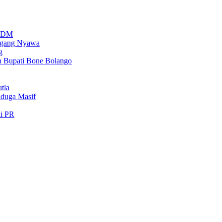
PSDM
regang Nyawa
g
n Bupati Bone Bolango
tla
iduga Masif
di PR