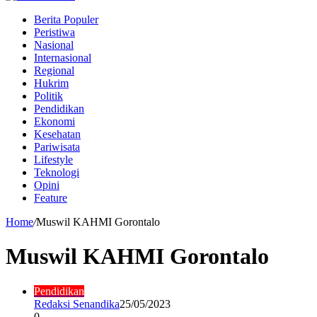
Berita Populer
Peristiwa
Nasional
Internasional
Regional
Hukrim
Politik
Pendidikan
Ekonomi
Kesehatan
Pariwisata
Lifestyle
Teknologi
Opini
Feature
Home
/
Muswil KAHMI Gorontalo
Muswil KAHMI Gorontalo
Pendidikan
Redaksi Senandika
25/05/2023
0