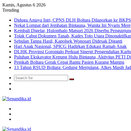
Kamis, Agustus 6 2026
Trending
Diduga Aniaya Istri, CPNS DLH Boltara Dilaporkan ke BK
Nekat Lompat dari Jembatan Bintauna, Wanita Ini Nyaris Me
Kembali Digelar, Hulonthalo Matsuri 2026 Diserbu Pengunjun
Tolak Cabut Dokumen Tanah, Kades Toto Utara Dinonaktifka
Sebulan Tanpa Hasil, Kapolsek Wonosari Didesak Diganti
Hari Anak Nasional, SPICG Hadirkan Edukasi Ramah Anak
DLHK Provinsi Gorontalo Perkuat Sinergi Pengendalian Karhu
Puluhan Ekskavator Kepung Hulu Bintauna, Aktivitas PETI D
Pemkab Boltara Gerak Cepat Bantu Pasien Kurang Mampu
13 Tahun RSUD Boltara: Gedung Menjulang, Alkes Masih Ja
Search
Switch
for
skin
TikTok
Menu
Search
for
Switch
skin