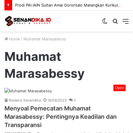
Prodi PAI IAIN Sultan Amai Gorontalo Matangkan Kurikulum OBE
Switch
Searc
M
skin
for
Home
/
Muhamat Marasabessy
Muhamat
Marasabessy
Opini
Redaksi Senandika
18/08/2023
0
Menyoal Pemecatan Muhamat
Marasabessy: Pentingnya Keadilan dan
Transparansi