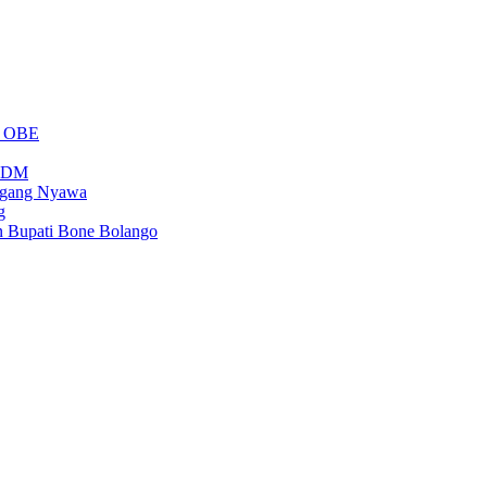
m OBE
PSDM
regang Nyawa
g
n Bupati Bone Bolango