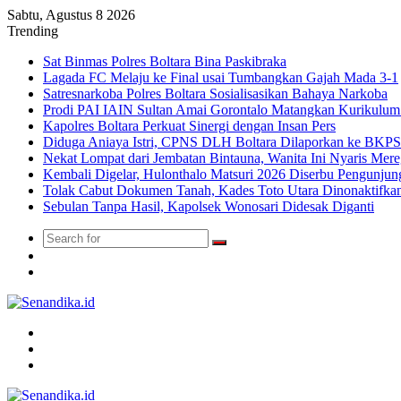
Sabtu, Agustus 8 2026
Trending
Sat Binmas Polres Boltara Bina Paskibraka
Lagada FC Melaju ke Final usai Tumbangkan Gajah Mada 3-1
Satresnarkoba Polres Boltara Sosialisasikan Bahaya Narkoba
Prodi PAI IAIN Sultan Amai Gorontalo Matangkan Kurikulu
Kapolres Boltara Perkuat Sinergi dengan Insan Pers
Diduga Aniaya Istri, CPNS DLH Boltara Dilaporkan ke BK
Nekat Lompat dari Jembatan Bintauna, Wanita Ini Nyaris Me
Kembali Digelar, Hulonthalo Matsuri 2026 Diserbu Pengunjun
Tolak Cabut Dokumen Tanah, Kades Toto Utara Dinonaktifka
Sebulan Tanpa Hasil, Kapolsek Wonosari Didesak Diganti
Search
Switch
for
skin
TikTok
Menu
Search
for
Switch
skin