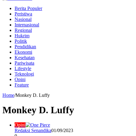
Berita Populer
Peristiwa
Nasional
Internasional
Regional
Hukrim
Politik
Pendidikan
Ekonomi
Kesehatan
Pariwisata
Lifestyle
Teknologi
Opini
Feature
Home
/
Monkey D. Luffy
Monkey D. Luffy
Opini
Redaksi Senandika
01/09/2023
0